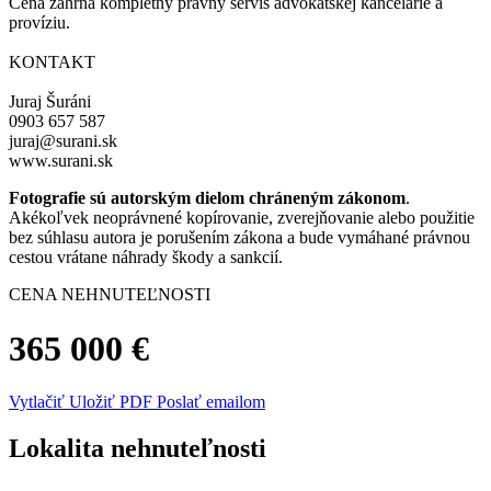
Cena zahŕňa kompletný právny servis advokátskej kancelárie a
províziu.
KONTAKT
Juraj Šuráni
0903 657 587
juraj@surani.sk
www.surani.sk
Fotografie sú autorským dielom chráneným zákonom
.
Akékoľvek neoprávnené kopírovanie, zverejňovanie alebo použitie
bez súhlasu autora je porušením zákona a bude vymáhané právnou
cestou vrátane náhrady škody a sankcií.
CENA NEHNUTEĽNOSTI
365 000 €
Vytlačiť
Uložiť PDF
Poslať emailom
Lokalita nehnuteľnosti