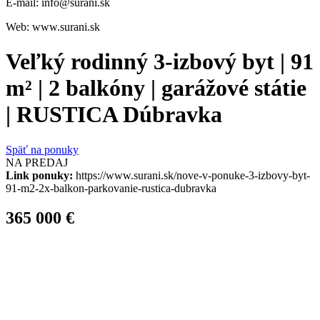
E-mail: info@surani.sk
Web: www.surani.sk
Veľký rodinný 3-izbový byt | 91
m² | 2 balkóny | garážové státie
| RUSTICA Dúbravka
Späť na ponuky
NA PREDAJ
Link ponuky:
https://www.surani.sk/nove-v-ponuke-3-izbovy-byt-
91-m2-2x-balkon-parkovanie-rustica-dubravka
365 000 €