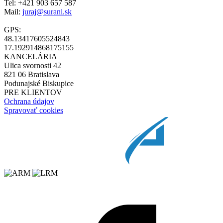
Tel: +421 903 657 587
Mail:
juraj@surani.sk
GPS:
48.13417605524843
17.192914868175155
KANCELÁRIA
Ulica svornosti 42
821 06 Bratislava
Podunajské Biskupice
PRE KLIENTOV
Ochrana údajov
Spravovať cookies