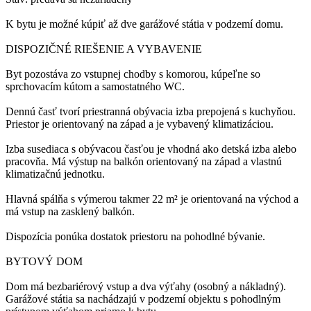
K bytu je možné kúpiť až dve garážové státia v podzemí domu.
DISPOZIČNÉ RIEŠENIE A VYBAVENIE
Byt pozostáva zo vstupnej chodby s komorou, kúpeľne so
sprchovacím kútom a samostatného WC.
Dennú časť tvorí priestranná obývacia izba prepojená s kuchyňou.
Priestor je orientovaný na západ a je vybavený klimatizáciou.
Izba susediaca s obývacou časťou je vhodná ako detská izba alebo
pracovňa. Má výstup na balkón orientovaný na západ a vlastnú
klimatizačnú jednotku.
Hlavná spálňa s výmerou takmer 22 m² je orientovaná na východ a
má vstup na zasklený balkón.
Dispozícia ponúka dostatok priestoru na pohodlné bývanie.
BYTOVÝ DOM
Dom má bezbariérový vstup a dva výťahy (osobný a nákladný).
Garážové státia sa nachádzajú v podzemí objektu s pohodlným