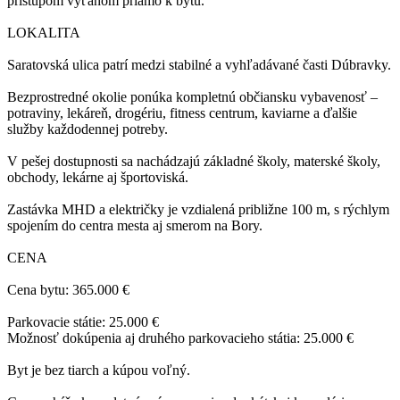
prístupom výťahom priamo k bytu.
LOKALITA
Saratovská ulica patrí medzi stabilné a vyhľadávané časti Dúbravky.
Bezprostredné okolie ponúka kompletnú občiansku vybavenosť –
potraviny, lekáreň, drogériu, fitness centrum, kaviarne a ďalšie
služby každodennej potreby.
V pešej dostupnosti sa nachádzajú základné školy, materské školy,
obchody, lekárne aj športoviská.
Zastávka MHD a električky je vzdialená približne 100 m, s rýchlym
spojením do centra mesta aj smerom na Bory.
CENA
Cena bytu: 365.000 €
Parkovacie státie: 25.000 €
Možnosť dokúpenia aj druhého parkovacieho státia: 25.000 €
Byt je bez tiarch a kúpou voľný.