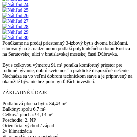
Ponúkame na predaj priestranný 3-izbový byt s dvoma balkónmi,
situovaný na 2. nadzemnom podlaží polyfunkčného domu Rustica
na Saratovskej ulici v bratislavskej mestskej časti Dúbravka.
Byt s celkovou výmerou 91 m² ponúka komfortný priestor pre
rodinné bývanie, dobrú svetelnosť a praktické dispozičné riešenie.
Nachádza sa vo veľmi dobrom technickom stave a je pripravený na
okamžité bývanie bez potreby ďalších investícií.
ZÁKLADNÉ ÚDAJE
Podlahová plocha bytu: 84,43 m²
Balkóny: spolu 6,7 m²
Celková plocha: 91,13 m²
Poschodie: 2. NP
Orientácia: východ / západ
2× klimatizácia
Stav: predáva sa nezariadený